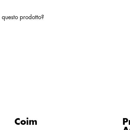
u questo prodotto?
Coim
P