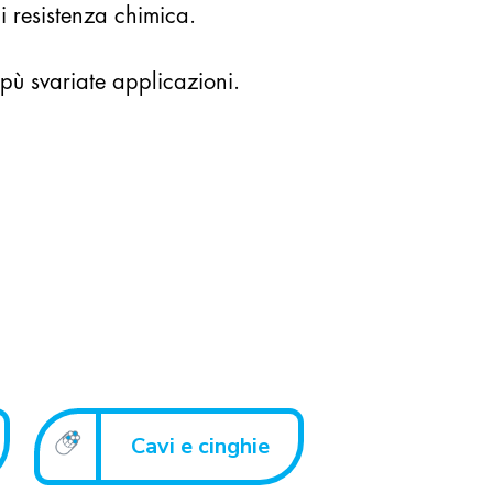
di resistenza chimica.
e pù svariate applicazioni.
Cavi e cinghie