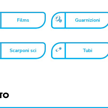
Films
Guarnizioni
Scarponi sci
Tubi
TTO