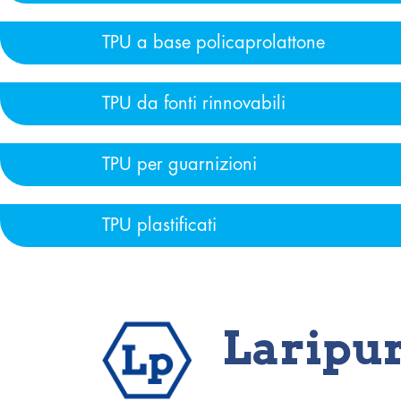
TPU a base policaprolattone
TPU da fonti rinnovabili
TPU per guarnizioni
TPU plastificati
Laripu