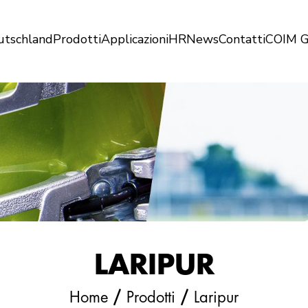
utschland
Prodotti
Applicazioni
HR
News
Contatti
COIM G
LARIPUR
/
/
Home
Prodotti
Laripur