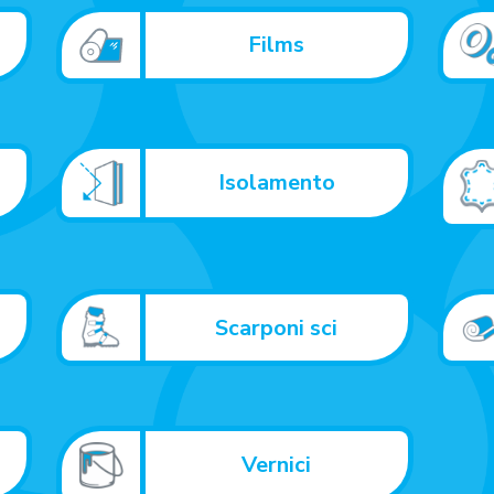
Films
Isolamento
i
Scarponi sci
Vernici