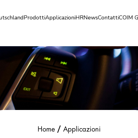
utschland
Prodotti
Applicazioni
HR
News
Contatti
COIM G
/
Home
Applicazioni